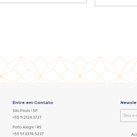
Entre em Contato
Newsle
São Paulo | SP
+55 11 2124.3727
Porto Alegre | RS
+55 51 3378.5237
Ac