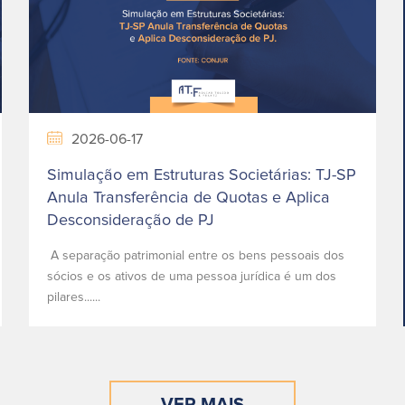
2026-06-17
Simulação em Estruturas Societárias: TJ-SP
Anula Transferência de Quotas e Aplica
Desconsideração de PJ
A separação patrimonial entre os bens pessoais dos
sócios e os ativos de uma pessoa jurídica é um dos
pilares......
VER MAIS