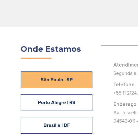
Onde Estamos
Atendime
Segunda a 
São Paulo | SP
Telefone
+55 11 2124
Porto Alegre | RS
Endereço
Av. Jusceli
04543-011 -
Brasília | DF