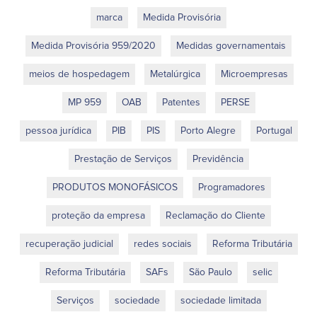
marca
Medida Provisória
Medida Provisória 959/2020
Medidas governamentais
meios de hospedagem
Metalúrgica
Microempresas
MP 959
OAB
Patentes
PERSE
pessoa jurídica
PIB
PIS
Porto Alegre
Portugal
Prestação de Serviços
Previdência
PRODUTOS MONOFÁSICOS
Programadores
proteção da empresa
Reclamação do Cliente
recuperação judicial
redes sociais
Reforma Tributária
Reforma Tributária
SAFs
São Paulo
selic
Serviços
sociedade
sociedade limitada