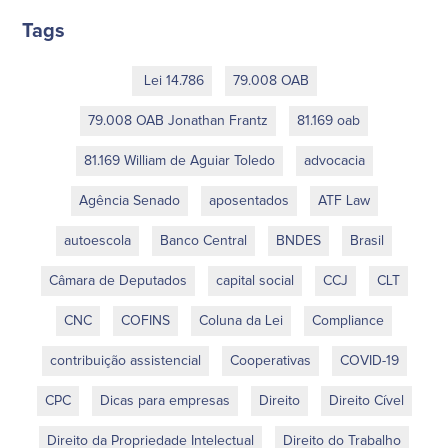
Tags
Lei 14.786
79.008 OAB
79.008 OAB Jonathan Frantz
81.169 oab
81.169 William de Aguiar Toledo
advocacia
Agência Senado
aposentados
ATF Law
autoescola
Banco Central
BNDES
Brasil
Câmara de Deputados
capital social
CCJ
CLT
CNC
COFINS
Coluna da Lei
Compliance
contribuição assistencial
Cooperativas
COVID-19
CPC
Dicas para empresas
Direito
Direito Cível
Direito da Propriedade Intelectual
Direito do Trabalho