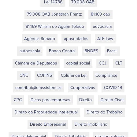
Lei 14.786
79.008 OAB
79.008 OAB Jonathan Frantz
81.169 oab
81.169 William de Aguiar Toledo
advocacia
Agência Senado
aposentados
ATF Law
autoescola
Banco Central
BNDES
Brasil
Câmara de Deputados
capital social
CCJ
CLT
CNC
COFINS
Coluna da Lei
Compliance
contribuição assistencial
Cooperativas
COVID-19
CPC
Dicas para empresas
Direito
Direito Cível
Direito da Propriedade Intelectual
Direito do Trabalho
Direito Empresarial
Direito Imobiliário
Direito Patrimonial
Direito Tributário
direitos autorais