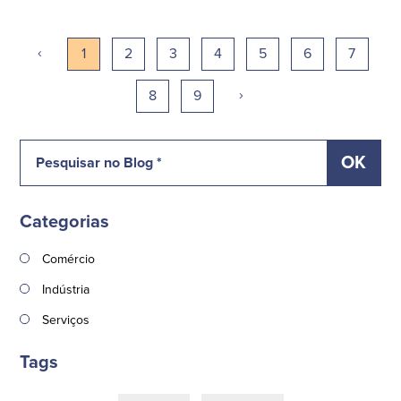
‹
1
2
3
4
5
6
7
›
8
9
Categorias
Comércio
Indústria
Serviços
Tags