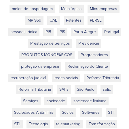
meios de hospedagem
Metalúrgica
Microempresas
MP 959
OAB
Patentes
PERSE
pessoa jurídica
PIB
PIS
Porto Alegre
Portugal
Prestação de Serviços
Previdência
PRODUTOS MONOFÁSICOS
Programadores
proteção da empresa
Reclamação do Cliente
recuperação judicial
redes sociais
Reforma Tributária
Reforma Tributária
SAFs
São Paulo
selic
Serviços
sociedade
sociedade limitada
Sociedades Anônimas
Sócios
Softwares
STF
STJ
Tecnologia
telemarketing
Transformação