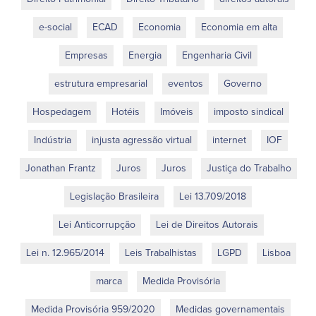
e-social
ECAD
Economia
Economia em alta
Empresas
Energia
Engenharia Civil
estrutura empresarial
eventos
Governo
Hospedagem
Hotéis
Imóveis
imposto sindical
Indústria
injusta agressão virtual
internet
IOF
Jonathan Frantz
Juros
Juros
Justiça do Trabalho
Legislação Brasileira
Lei 13.709/2018
Lei Anticorrupção
Lei de Direitos Autorais
Lei n. 12.965/2014
Leis Trabalhistas
LGPD
Lisboa
marca
Medida Provisória
Medida Provisória 959/2020
Medidas governamentais