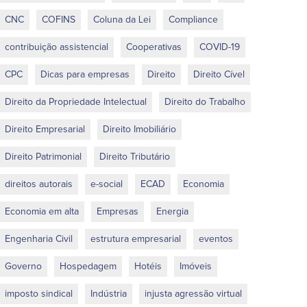
CNC
COFINS
Coluna da Lei
Compliance
contribuição assistencial
Cooperativas
COVID-19
CPC
Dicas para empresas
Direito
Direito Cível
Direito da Propriedade Intelectual
Direito do Trabalho
Direito Empresarial
Direito Imobiliário
Direito Patrimonial
Direito Tributário
direitos autorais
e-social
ECAD
Economia
Economia em alta
Empresas
Energia
Engenharia Civil
estrutura empresarial
eventos
Governo
Hospedagem
Hotéis
Imóveis
imposto sindical
Indústria
injusta agressão virtual