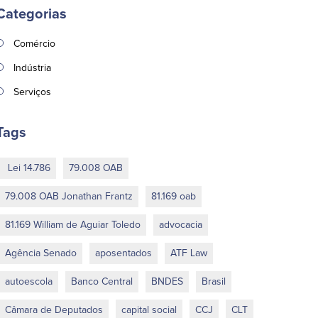
Categorias
Comércio
Indústria
Serviços
Tags
Lei 14.786
79.008 OAB
79.008 OAB Jonathan Frantz
81.169 oab
81.169 William de Aguiar Toledo
advocacia
Agência Senado
aposentados
ATF Law
autoescola
Banco Central
BNDES
Brasil
Câmara de Deputados
capital social
CCJ
CLT