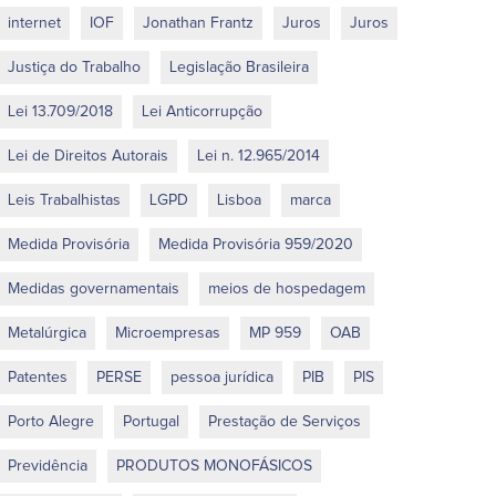
internet
IOF
Jonathan Frantz
Juros
Juros
Justiça do Trabalho
Legislação Brasileira
Lei 13.709/2018
Lei Anticorrupção
Lei de Direitos Autorais
Lei n. 12.965/2014
Leis Trabalhistas
LGPD
Lisboa
marca
Medida Provisória
Medida Provisória 959/2020
Medidas governamentais
meios de hospedagem
Metalúrgica
Microempresas
MP 959
OAB
Patentes
PERSE
pessoa jurídica
PIB
PIS
Porto Alegre
Portugal
Prestação de Serviços
Previdência
PRODUTOS MONOFÁSICOS