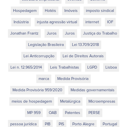
Hospedagem
Hotéis
Imóveis
imposto sindical
Indústria
injusta agressão virtual
internet
IOF
Jonathan Frantz
Juros
Juros
Justiça do Trabalho
Legislação Brasileira
Lei 13.709/2018
Lei Anticorrupção
Lei de Direitos Autorais
Lei n. 12.965/2014
Leis Trabalhistas
LGPD
Lisboa
marca
Medida Provisória
Medida Provisória 959/2020
Medidas governamentais
meios de hospedagem
Metalúrgica
Microempresas
MP 959
OAB
Patentes
PERSE
pessoa jurídica
PIB
PIS
Porto Alegre
Portugal