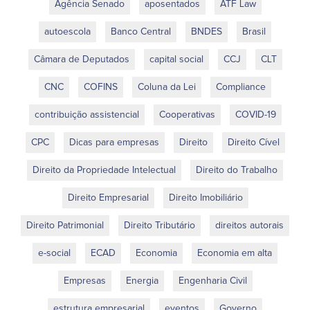
Agência Senado
aposentados
ATF Law
autoescola
Banco Central
BNDES
Brasil
Câmara de Deputados
capital social
CCJ
CLT
CNC
COFINS
Coluna da Lei
Compliance
contribuição assistencial
Cooperativas
COVID-19
CPC
Dicas para empresas
Direito
Direito Cível
Direito da Propriedade Intelectual
Direito do Trabalho
Direito Empresarial
Direito Imobiliário
Direito Patrimonial
Direito Tributário
direitos autorais
e-social
ECAD
Economia
Economia em alta
Empresas
Energia
Engenharia Civil
estrutura empresarial
eventos
Governo