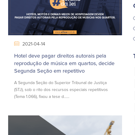
2021-04-14
Hotel deve pagar direitos autorais pela
reprodução de música em quartos, decide
Segunda Seção em repetitivo
A Segunda Seção do Superior Tribunal de Justiça
(STJ), sob o rito dos recursos especiais repetitivos
(Tema 1.066), fixou a tese d......