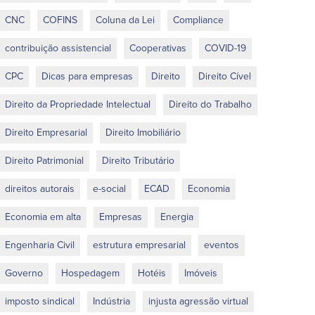
CNC
COFINS
Coluna da Lei
Compliance
contribuição assistencial
Cooperativas
COVID-19
CPC
Dicas para empresas
Direito
Direito Cível
Direito da Propriedade Intelectual
Direito do Trabalho
Direito Empresarial
Direito Imobiliário
Direito Patrimonial
Direito Tributário
direitos autorais
e-social
ECAD
Economia
Economia em alta
Empresas
Energia
Engenharia Civil
estrutura empresarial
eventos
Governo
Hospedagem
Hotéis
Imóveis
imposto sindical
Indústria
injusta agressão virtual