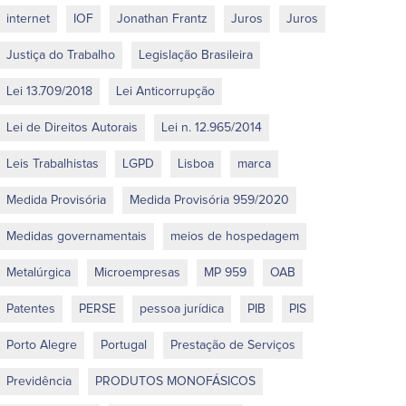
internet
IOF
Jonathan Frantz
Juros
Juros
Justiça do Trabalho
Legislação Brasileira
Lei 13.709/2018
Lei Anticorrupção
Lei de Direitos Autorais
Lei n. 12.965/2014
Leis Trabalhistas
LGPD
Lisboa
marca
Medida Provisória
Medida Provisória 959/2020
Medidas governamentais
meios de hospedagem
Metalúrgica
Microempresas
MP 959
OAB
Patentes
PERSE
pessoa jurídica
PIB
PIS
Porto Alegre
Portugal
Prestação de Serviços
Previdência
PRODUTOS MONOFÁSICOS