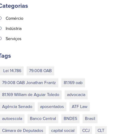
Categorias
Comércio
Indústria
Serviços
Tags
Lei 14.786
79.008 OAB
79.008 OAB Jonathan Frantz
81.169 oab
81.169 William de Aguiar Toledo
advocacia
Agência Senado
aposentados
ATF Law
autoescola
Banco Central
BNDES
Brasil
Câmara de Deputados
capital social
CCJ
CLT