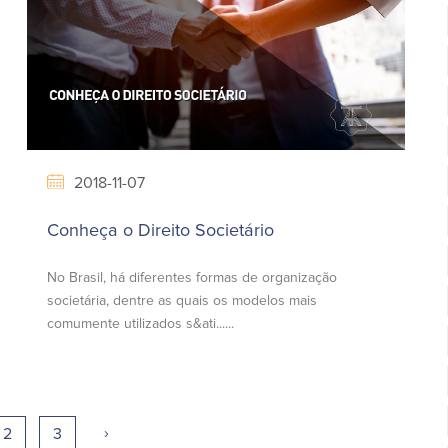
2018-11-07
Conheça o Direito Societário
No Brasil, há diferentes formas de organização
societária, dentre as quais os modelos mais
comumente utilizados s&ati......
›
2
3