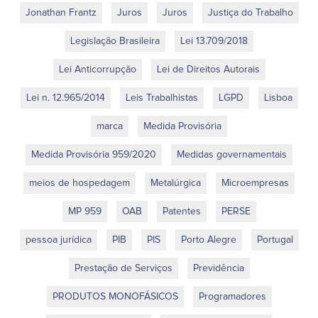
Jonathan Frantz
Juros
Juros
Justiça do Trabalho
Legislação Brasileira
Lei 13.709/2018
Lei Anticorrupção
Lei de Direitos Autorais
Lei n. 12.965/2014
Leis Trabalhistas
LGPD
Lisboa
marca
Medida Provisória
Medida Provisória 959/2020
Medidas governamentais
meios de hospedagem
Metalúrgica
Microempresas
MP 959
OAB
Patentes
PERSE
pessoa jurídica
PIB
PIS
Porto Alegre
Portugal
Prestação de Serviços
Previdência
PRODUTOS MONOFÁSICOS
Programadores