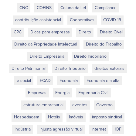
CNC
COFINS
Coluna da Lei
Compliance
contribuição assistencial
Cooperativas
COVID-19
CPC
Dicas para empresas
Direito
Direito Cível
Direito da Propriedade Intelectual
Direito do Trabalho
Direito Empresarial
Direito Imobiliário
Direito Patrimonial
Direito Tributário
direitos autorais
e-social
ECAD
Economia
Economia em alta
Empresas
Energia
Engenharia Civil
estrutura empresarial
eventos
Governo
Hospedagem
Hotéis
Imóveis
imposto sindical
Indústria
injusta agressão virtual
internet
IOF