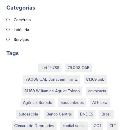
Categorias
Comércio
Indústria
Serviços
Tags
Lei 14.786
79.008 OAB
79.008 OAB Jonathan Frantz
81.169 oab
81.169 William de Aguiar Toledo
advocacia
Agência Senado
aposentados
ATF Law
autoescola
Banco Central
BNDES
Brasil
Câmara de Deputados
capital social
CCJ
CLT