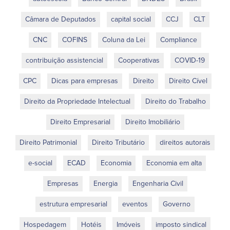
Câmara de Deputados
capital social
CCJ
CLT
CNC
COFINS
Coluna da Lei
Compliance
contribuição assistencial
Cooperativas
COVID-19
CPC
Dicas para empresas
Direito
Direito Cível
Direito da Propriedade Intelectual
Direito do Trabalho
Direito Empresarial
Direito Imobiliário
Direito Patrimonial
Direito Tributário
direitos autorais
e-social
ECAD
Economia
Economia em alta
Empresas
Energia
Engenharia Civil
estrutura empresarial
eventos
Governo
Hospedagem
Hotéis
Imóveis
imposto sindical