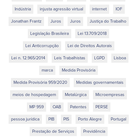
Indústria
injusta agressão virtual
internet
IOF
Jonathan Frantz
Juros
Juros
Justiça do Trabalho
Legislação Brasileira
Lei 13.709/2018
Lei Anticorrupção
Lei de Direitos Autorais
Lei n. 12.965/2014
Leis Trabalhistas
LGPD
Lisboa
marca
Medida Provisória
Medida Provisória 959/2020
Medidas governamentais
meios de hospedagem
Metalúrgica
Microempresas
MP 959
OAB
Patentes
PERSE
pessoa jurídica
PIB
PIS
Porto Alegre
Portugal
Prestação de Serviços
Previdência