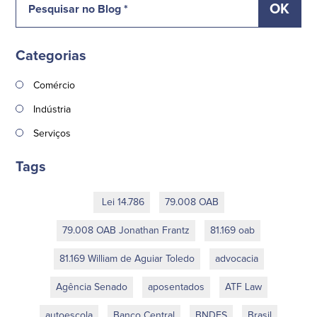
Categorias
Comércio
Indústria
Serviços
Tags
Lei 14.786
79.008 OAB
79.008 OAB Jonathan Frantz
81.169 oab
81.169 William de Aguiar Toledo
advocacia
Agência Senado
aposentados
ATF Law
autoescola
Banco Central
BNDES
Brasil