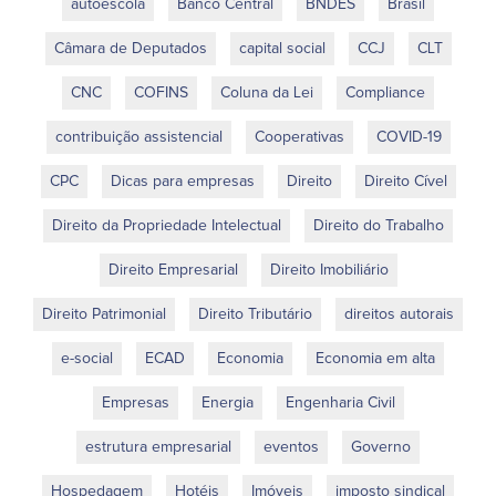
autoescola
Banco Central
BNDES
Brasil
Câmara de Deputados
capital social
CCJ
CLT
CNC
COFINS
Coluna da Lei
Compliance
contribuição assistencial
Cooperativas
COVID-19
CPC
Dicas para empresas
Direito
Direito Cível
Direito da Propriedade Intelectual
Direito do Trabalho
Direito Empresarial
Direito Imobiliário
Direito Patrimonial
Direito Tributário
direitos autorais
e-social
ECAD
Economia
Economia em alta
Empresas
Energia
Engenharia Civil
estrutura empresarial
eventos
Governo
Hospedagem
Hotéis
Imóveis
imposto sindical