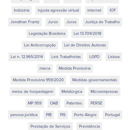
Indústria
injusta agressão virtual
internet
IOF
Jonathan Frantz
Juros
Juros
Justiça do Trabalho
Legislação Brasileira
Lei 13.709/2018
Lei Anticorrupção
Lei de Direitos Autorais
Lei n. 12.965/2014
Leis Trabalhistas
LGPD
Lisboa
marca
Medida Provisória
Medida Provisória 959/2020
Medidas governamentais
meios de hospedagem
Metalúrgica
Microempresas
MP 959
OAB
Patentes
PERSE
pessoa jurídica
PIB
PIS
Porto Alegre
Portugal
Prestação de Serviços
Previdência