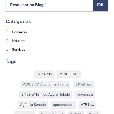
Categorias
Comércio
Indústria
Serviços
Tags
Lei 14.786
79.008 OAB
79.008 OAB Jonathan Frantz
81.169 oab
81.169 William de Aguiar Toledo
advocacia
Agência Senado
aposentados
ATF Law