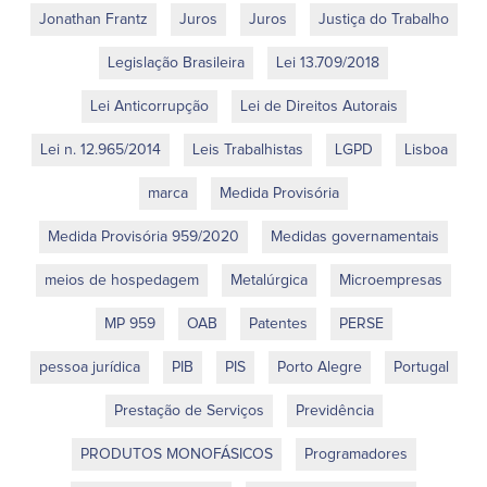
Jonathan Frantz
Juros
Juros
Justiça do Trabalho
Legislação Brasileira
Lei 13.709/2018
Lei Anticorrupção
Lei de Direitos Autorais
Lei n. 12.965/2014
Leis Trabalhistas
LGPD
Lisboa
marca
Medida Provisória
Medida Provisória 959/2020
Medidas governamentais
meios de hospedagem
Metalúrgica
Microempresas
MP 959
OAB
Patentes
PERSE
pessoa jurídica
PIB
PIS
Porto Alegre
Portugal
Prestação de Serviços
Previdência
PRODUTOS MONOFÁSICOS
Programadores