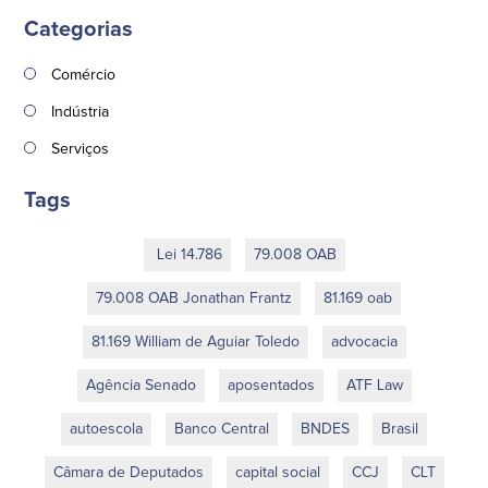
Categorias
Comércio
Indústria
Serviços
Tags
Lei 14.786
79.008 OAB
79.008 OAB Jonathan Frantz
81.169 oab
81.169 William de Aguiar Toledo
advocacia
Agência Senado
aposentados
ATF Law
autoescola
Banco Central
BNDES
Brasil
Câmara de Deputados
capital social
CCJ
CLT