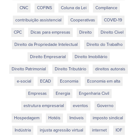
CNC
COFINS
Coluna da Lei
Compliance
contribuição assistencial
Cooperativas
COVID-19
CPC
Dicas para empresas
Direito
Direito Cível
Direito da Propriedade Intelectual
Direito do Trabalho
Direito Empresarial
Direito Imobiliário
Direito Patrimonial
Direito Tributário
direitos autorais
e-social
ECAD
Economia
Economia em alta
Empresas
Energia
Engenharia Civil
estrutura empresarial
eventos
Governo
Hospedagem
Hotéis
Imóveis
imposto sindical
Indústria
injusta agressão virtual
internet
IOF