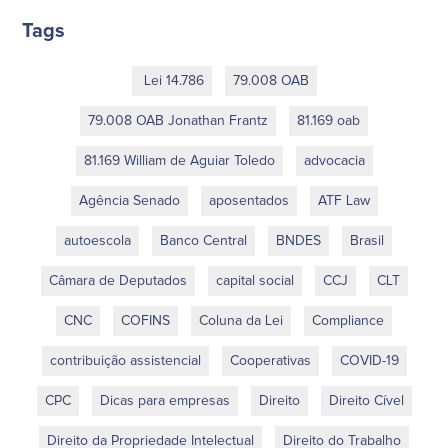
Tags
Lei 14.786
79.008 OAB
79.008 OAB Jonathan Frantz
81.169 oab
81.169 William de Aguiar Toledo
advocacia
Agência Senado
aposentados
ATF Law
autoescola
Banco Central
BNDES
Brasil
Câmara de Deputados
capital social
CCJ
CLT
CNC
COFINS
Coluna da Lei
Compliance
contribuição assistencial
Cooperativas
COVID-19
CPC
Dicas para empresas
Direito
Direito Cível
Direito da Propriedade Intelectual
Direito do Trabalho