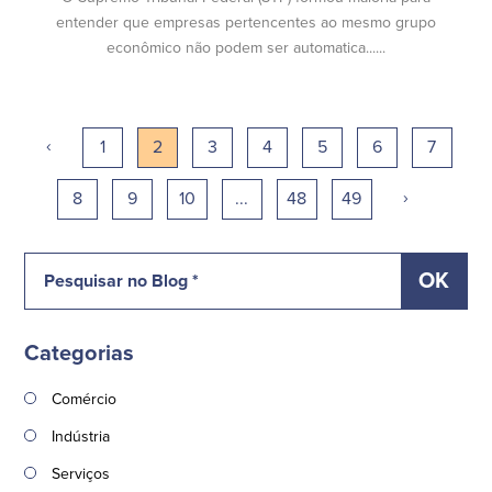
entender que empresas pertencentes ao mesmo grupo
econômico não podem ser automatica......
‹
1
2
3
4
5
6
7
›
8
9
10
...
48
49
Categorias
Comércio
Indústria
Serviços