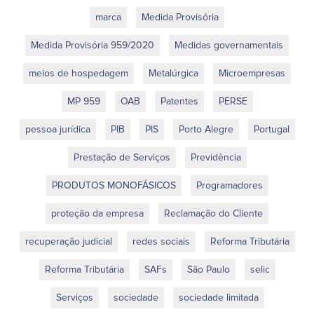
marca
Medida Provisória
Medida Provisória 959/2020
Medidas governamentais
meios de hospedagem
Metalúrgica
Microempresas
MP 959
OAB
Patentes
PERSE
pessoa jurídica
PIB
PIS
Porto Alegre
Portugal
Prestação de Serviços
Previdência
PRODUTOS MONOFÁSICOS
Programadores
proteção da empresa
Reclamação do Cliente
recuperação judicial
redes sociais
Reforma Tributária
Reforma Tributária
SAFs
São Paulo
selic
Serviços
sociedade
sociedade limitada