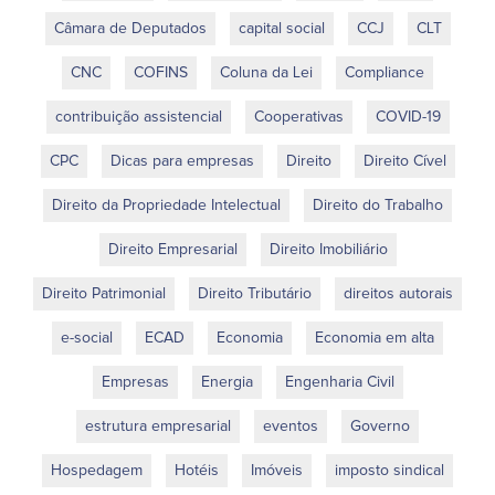
Câmara de Deputados
capital social
CCJ
CLT
CNC
COFINS
Coluna da Lei
Compliance
contribuição assistencial
Cooperativas
COVID-19
CPC
Dicas para empresas
Direito
Direito Cível
Direito da Propriedade Intelectual
Direito do Trabalho
Direito Empresarial
Direito Imobiliário
Direito Patrimonial
Direito Tributário
direitos autorais
e-social
ECAD
Economia
Economia em alta
Empresas
Energia
Engenharia Civil
estrutura empresarial
eventos
Governo
Hospedagem
Hotéis
Imóveis
imposto sindical