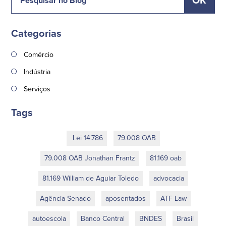
Categorias
Comércio
Indústria
Serviços
Tags
Lei 14.786
79.008 OAB
79.008 OAB Jonathan Frantz
81.169 oab
81.169 William de Aguiar Toledo
advocacia
Agência Senado
aposentados
ATF Law
autoescola
Banco Central
BNDES
Brasil