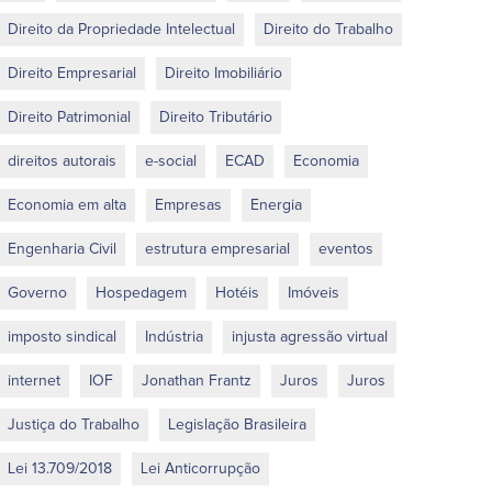
Direito da Propriedade Intelectual
Direito do Trabalho
Direito Empresarial
Direito Imobiliário
Direito Patrimonial
Direito Tributário
direitos autorais
e-social
ECAD
Economia
Economia em alta
Empresas
Energia
Engenharia Civil
estrutura empresarial
eventos
Governo
Hospedagem
Hotéis
Imóveis
imposto sindical
Indústria
injusta agressão virtual
internet
IOF
Jonathan Frantz
Juros
Juros
Justiça do Trabalho
Legislação Brasileira
Lei 13.709/2018
Lei Anticorrupção