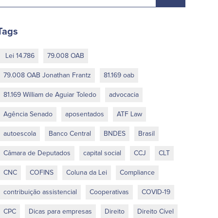
Tags
Lei 14.786
79.008 OAB
79.008 OAB Jonathan Frantz
81.169 oab
81.169 William de Aguiar Toledo
advocacia
Agência Senado
aposentados
ATF Law
autoescola
Banco Central
BNDES
Brasil
Câmara de Deputados
capital social
CCJ
CLT
CNC
COFINS
Coluna da Lei
Compliance
contribuição assistencial
Cooperativas
COVID-19
CPC
Dicas para empresas
Direito
Direito Cível