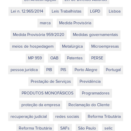
Lei n. 12.965/2014
Leis Trabalhistas
LGPD
Lisboa
marca
Medida Provisória
Medida Provisória 959/2020
Medidas governamentais
meios de hospedagem
Metalúrgica
Microempresas
MP 959
OAB
Patentes
PERSE
pessoa jurídica
PIB
PIS
Porto Alegre
Portugal
Prestação de Serviços
Previdência
PRODUTOS MONOFÁSICOS
Programadores
proteção da empresa
Reclamação do Cliente
recuperação judicial
redes sociais
Reforma Tributária
Reforma Tributária
SAFs
São Paulo
selic