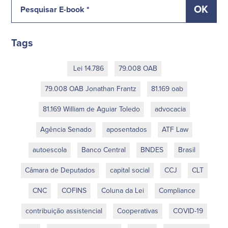
Tags
Lei 14.786
79.008 OAB
79.008 OAB Jonathan Frantz
81.169 oab
81.169 William de Aguiar Toledo
advocacia
Agência Senado
aposentados
ATF Law
autoescola
Banco Central
BNDES
Brasil
Câmara de Deputados
capital social
CCJ
CLT
CNC
COFINS
Coluna da Lei
Compliance
contribuição assistencial
Cooperativas
COVID-19