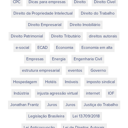
CPC
Dicas para empresas
Direito
Direito Cível
Direito da Propriedade Intelectual
Direito do Trabalho
Direito Empresarial
Direito Imobiliário
Direito Patrimonial
Direito Tributário
direitos autorais
e-social
ECAD
Economia
Economia em alta
Empresas
Energia
Engenharia Civil
estrutura empresarial
eventos
Governo
Hospedagem
Hotéis
Imóveis
imposto sindical
Indústria
injusta agressão virtual
internet
IOF
Jonathan Frantz
Juros
Juros
Justiça do Trabalho
Legislação Brasileira
Lei 13.709/2018
Lei Anticorrupção
Lei de Direitos Autorais