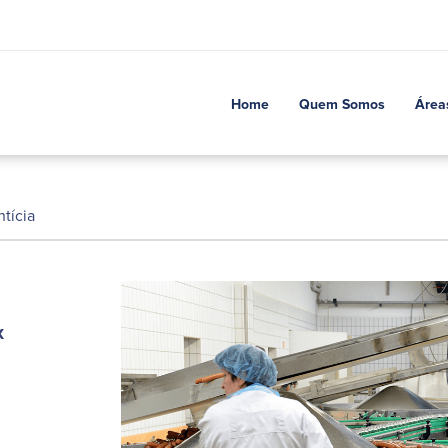
Home
Quem Somos
Área
tícia
x