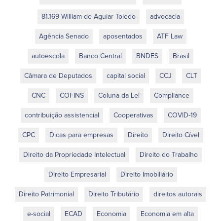
81.169 William de Aguiar Toledo
advocacia
Agência Senado
aposentados
ATF Law
autoescola
Banco Central
BNDES
Brasil
Câmara de Deputados
capital social
CCJ
CLT
CNC
COFINS
Coluna da Lei
Compliance
contribuição assistencial
Cooperativas
COVID-19
CPC
Dicas para empresas
Direito
Direito Cível
Direito da Propriedade Intelectual
Direito do Trabalho
Direito Empresarial
Direito Imobiliário
Direito Patrimonial
Direito Tributário
direitos autorais
e-social
ECAD
Economia
Economia em alta