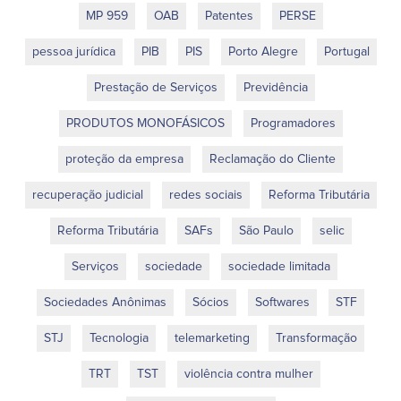
MP 959
OAB
Patentes
PERSE
pessoa jurídica
PIB
PIS
Porto Alegre
Portugal
Prestação de Serviços
Previdência
PRODUTOS MONOFÁSICOS
Programadores
proteção da empresa
Reclamação do Cliente
recuperação judicial
redes sociais
Reforma Tributária
Reforma Tributária
SAFs
São Paulo
selic
Serviços
sociedade
sociedade limitada
Sociedades Anônimas
Sócios
Softwares
STF
STJ
Tecnologia
telemarketing
Transformação
TRT
TST
violência contra mulher